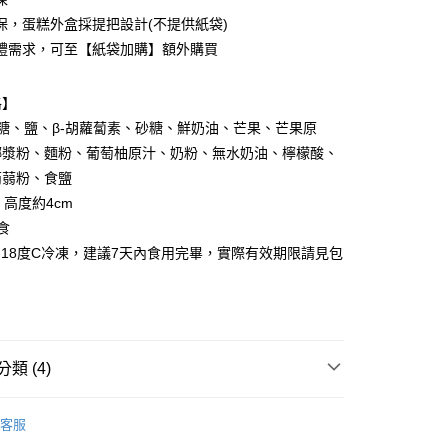
業銀行
永豐商業銀行
業銀行
遠東國際商業銀行
保，蛋糕外盒採提把設計(不提供紙袋)
業銀行
星展（台灣）商業銀行
業銀行
永豐商業銀行
際商業銀行
中國信託商業銀行
禮需求，可至【紙袋加購】額外購買
業銀行
星展（台灣）商業銀行
天信用卡公司
際商業銀行
中國信託商業銀行
分期
天信用卡公司
格】
你分期使用說明】
、糖、鹽、β-胡蘿蔔素、砂糖、鮮奶油、芒果、芒果原
享後付
由台灣大哥大提供，台灣大哥大用戶可立即使用無須另外申請。
椰漿粉、麵粉、葡萄柚原汁、奶粉、無水奶油、檸檬酸、
式選擇「大哥付你分期」，訂單成立後會自動跳轉到大哥付的交易
證手機門號後，選擇欲分期的期數、繳款截止日，確認付款後即
蒟蒻粉、食鹽
FTEE先享後付」】
。
先享後付是「在收到商品之後才付款」的支付方式。 讓您購物簡單
，高度約4cm
准額度、可分期數及費用金額請依後續交易確認頁面所載為準。
心！
食
立30分鐘內，如未前往確認交易或遇審核未通過，訂單將自動取
：不需註冊會員、不需綁卡、不需儲值。
「轉專審核」未通過狀況，表示未達大哥付你分期系統評分，恕
：只要手機號碼，簡訊認證，即可結帳。
 -18度C冷凍，建議7天內食用完畢，實際有效期限請見包
評估內容。
：先確認商品／服務後，再付款。
式說明】
取貨
項不併入電信帳單，「大哥付你分期」於每月結算日後寄送繳費提
EE先享後付」結帳流程】
50，滿NT$1,200(含以上)免運費
方式選擇「AFTEE先享後付」後，將跳轉至「AFTEE先享後
訊連結打開帳單後，可選擇「超商條碼／台灣大直營門市／銀行轉
頁面，進行簡訊認證並確認金額後，即可完成結帳。
付／iPASS MONEY」等通路繳費。
取貨(快速到店)
成立數日內，您將收到繳費通知簡訊。
類 (4)
費通知簡訊後14天內，點擊此簡訊中的連結，可透過四大超商
70，滿NT$1,500(含以上)免運費
項】
網路銀行／等多元方式進行付款，方視為交易完成。
親節限定｜爸氣應援ALL IN FOR DAD
係由「台灣大哥大股份有限公司」（以下簡稱本公司）所提供，讓
：結帳手續完成當下不需立刻繳費，但若您需要取消訂單，請聯
宅配
客服
易時，得透過本服務購買商品或服務，並由商店將買賣／分期付
的店家。未經商家同意取消之訂單仍視為有效，需透過AFTEE
推薦
金債權讓與本公司後，依約使用本公司帳單繳交帳款。
繳納相關費用。