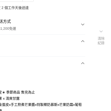
 2 個工作天後送達
送方式
1,200免運
清除
紀錄
次付款
期付款
0 利率 每期
NT$396
21家銀行
0 利率 每期
NT$198
21家銀行
庫商業銀行
第一商業銀行
業銀行
彰化商業銀行
庫商業銀行
第一商業銀行
業儲蓄銀行
台北富邦商業銀行
業銀行
彰化商業銀行
華商業銀行
兆豐國際商業銀行
☀️ 季節商品 售完為止
業儲蓄銀行
台北富邦商業銀行
小企業銀行
台中商業銀行
 x 清爽甘露
華商業銀行
兆豐國際商業銀行
台灣）商業銀行
華泰商業銀行
小企業銀行
台中商業銀行
金蛋皮x手工熬煮芒果醬x特製椰奶慕斯x芒果奶霜x葡萄
業銀行
遠東國際商業銀行
台灣）商業銀行
華泰商業銀行
凍