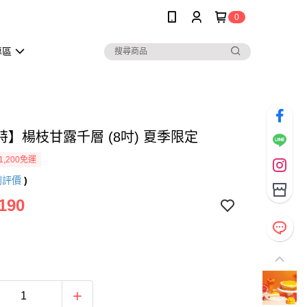
0
專區
特】楊枝甘露千層 (8吋) 夏季限定
1,200免運
則評價
)
190