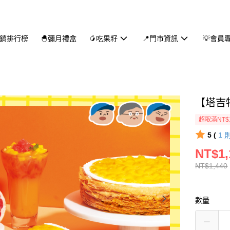
熱銷排行榜
🐣彌月禮盒
🥭吃果籽
📍門市資訊
💡會員
【塔吉
超取滿NT$
5 (
1
NT$1,
NT$1,440
數量