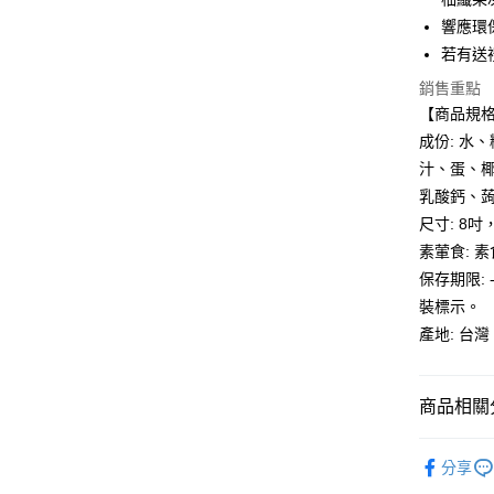
悠遊付
元大商
聯邦商
響應環
玉山商
元大商
全盈+PAY
台新國
若有送
玉山商
台灣樂
台新國
大哥付你
銷售重點
台灣樂
相關說明
【商品規
【大哥付
成份: 水
AFTEE先
1.本服務
汁、蛋、
2.付款方
相關說明
流程，驗
乳酸鈣、
【關於「A
ATM付款
完成交易
AFTEE
尺寸: 8吋
3.實際核
便利好安
素葷食: 素
4.訂單成
１．簡單
消。如遇
２．便利
保存期限:
運送方式
無法說明
３．安心
裝標示。
【繳款方
冷凍全家
1.分期款
產地: 台灣
【「AFT
醒簡訊。
每筆NT$1
１．於結帳
2.透過簡
付」結帳
帳／街口支
冷凍7-11
２．訂單
商品相關分
３．收到繳
每筆NT$1
【注意事
／ATM／
🧔🏻‍♂父
1.本服務
※ 請注意
黑貓冷凍
分享
用戶於交
絡購買商品
人氣商品
款買賣價
先享後付