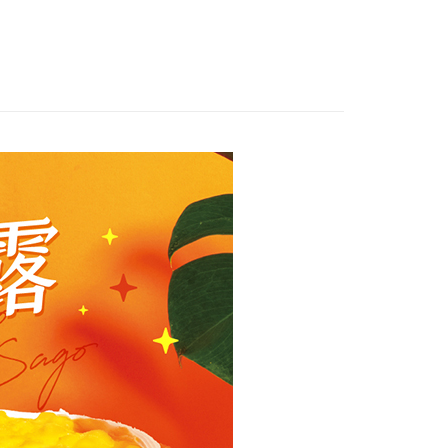
50，滿NT$1,200(含以上)免運費
意付款使用「大哥付你分期」之契約關係目的，商店將以您的個人
否成功請以「AFTEE先享後付 」之結帳頁面顯示為準，若有關於
層蛋糕
含姓名、電話或地址）提供予台灣大哥大進項蒐集、處理及利
功／繳費後需取消欲退款等相關疑問，請聯繫「AFTEE先享後
離島配送
公司與您本人進行分期帳單所需資料之確認、核對及更正。
援中心」
https://netprotections.freshdesk.com/support/home
專區
00，滿NT$2,500(含以上)免運費
戶服務條款，請詳閱以下連結：
https://oppay.tw/userRule
項】
恩沛科技股份有限公司提供之「AFTEE先享後付」服務完成之
依本服務之必要範圍內提供個人資料，並將交易相關給付款項請
讓予恩沛科技股份有限公司。
個人資料處理事宜，請瀏覽以下網址：
ee.tw/terms/#terms3
年的使用者請事先徵得法定代理人或監護人之同意方可使用
E先享後付」，若未經同意申辦者引起之損失，本公司不負相關責
AFTEE先享後付」時，將依據個別帳號之用戶狀況，依本公司
核予不同之上限額度；若仍有額度不足之情形，本公司將視審查
用戶進行身份認證。
一人註冊多個帳號或使用他人資訊註冊。若發現惡意使用之情
科技股份有限公司將有權停止該用戶之使用額度並採取法律行