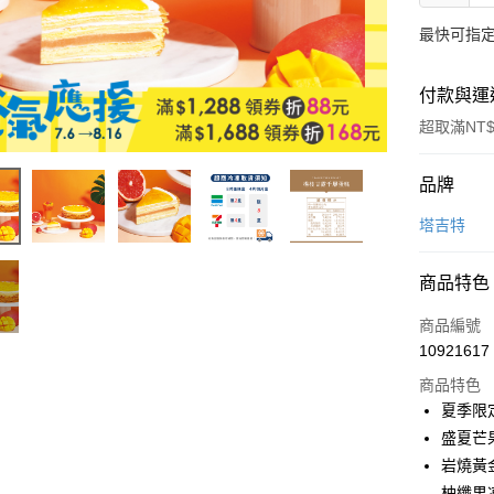
最快可指定
付款與運
超取滿NT$
付款方式
品牌
信用卡一
塔吉特
信用卡分
商品特色
3 期 
商品編號
6 期 
合作金
10921617
華南商
合作金
LINE Pay
上海商
商品特色
華南商
國泰世
夏季限定
Apple Pay
上海商
臺灣中
盛夏芒果
國泰世
匯豐（
街口支付
臺灣中
岩燒黃
聯邦商
匯豐（
柚纖果