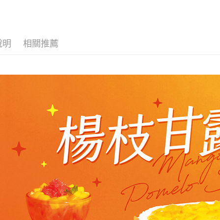
每筆NT$1
2.基於同
※ 交易是
🎂8吋千
資料（包
是否繳費成
冷凍宅配-
用，由本
付客戶支
🥚蛋奶素
每筆NT$3
3.完整用
說明
相關推薦
【注意事
１．透過由
交易，需
求債權轉
２．關於
https://aft
３．未成
「AFTE
任。
４．使用「
即時審查
結果請求
５．嚴禁
形，恩沛
動。