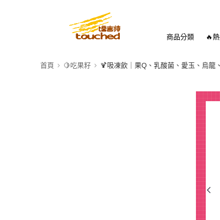
商品分類
🔥
首頁
🍋吃果籽
🍹吸凍飲｜果Q、乳酸菌、愛玉、烏龍