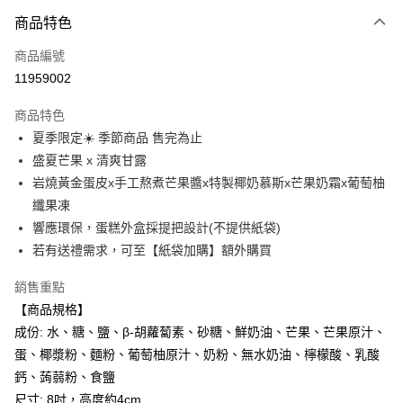
3 期 0 利率 每期
NT$396
21家銀行
商品特色
6 期 0 利率 每期
NT$198
21家銀行
合作金庫商業銀行
第一商業銀行
商品編號
華南商業銀行
彰化商業銀行
合作金庫商業銀行
第一商業銀行
11959002
LINE Pay
上海商業儲蓄銀行
台北富邦商業銀行
華南商業銀行
彰化商業銀行
國泰世華商業銀行
兆豐國際商業銀行
Apple Pay
上海商業儲蓄銀行
台北富邦商業銀行
商品特色
臺灣中小企業銀行
台中商業銀行
國泰世華商業銀行
兆豐國際商業銀行
夏季限定☀️ 季節商品 售完為止
匯豐（台灣）商業銀行
華泰商業銀行
街口支付
臺灣中小企業銀行
台中商業銀行
盛夏芒果 x 清爽甘露
聯邦商業銀行
遠東國際商業銀行
匯豐（台灣）商業銀行
華泰商業銀行
悠遊付
元大商業銀行
永豐商業銀行
岩燒黃金蛋皮x手工熬煮芒果醬x特製椰奶慕斯x芒果奶霜x葡萄柚
聯邦商業銀行
遠東國際商業銀行
玉山商業銀行
星展（台灣）商業銀行
纖果凍
元大商業銀行
永豐商業銀行
全盈+PAY
台新國際商業銀行
中國信託商業銀行
玉山商業銀行
星展（台灣）商業銀行
響應環保，蛋糕外盒採提把設計(不提供紙袋)
台灣樂天信用卡公司
台新國際商業銀行
中國信託商業銀行
大哥付你分期
若有送禮需求，可至【紙袋加購】額外購買
台灣樂天信用卡公司
相關說明
銷售重點
【大哥付你分期使用說明】
AFTEE先享後付
1.本服務由台灣大哥大提供，台灣大哥大用戶可立即使用無須另外申請。
【商品規格】
2.付款方式選擇「大哥付你分期」，訂單成立後會自動跳轉到大哥付的交易
相關說明
成份: 水、糖、鹽、β-胡蘿蔔素、砂糖、鮮奶油、芒果、芒果原汁、
流程，驗證手機門號後，選擇欲分期的期數、繳款截止日，確認付款後即完
【關於「AFTEE先享後付」】
成交易。
蛋、椰漿粉、麵粉、葡萄柚原汁、奶粉、無水奶油、檸檬酸、乳酸
ATM付款
AFTEE先享後付是「在收到商品之後才付款」的支付方式。 讓您購物簡單
3.實際核准額度、可分期數及費用金額請依後續交易確認頁面所載為準。
鈣、蒟蒻粉、食鹽
便利好安心！
4.訂單成立30分鐘內，如未前往確認交易或遇審核未通過，訂單將自動取
１．簡單：不需註冊會員、不需綁卡、不需儲值。
尺寸: 8吋，高度約4cm
運送方式
消。如遇「轉專審核」未通過狀況，表示未達大哥付你分期系統評分，恕無