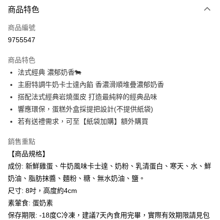
3 期 0 利率 每期
NT$293
21家銀行
商品特色
6 期 0 利率 每期
NT$146
21家銀行
合作金庫商業銀行
第一商業銀行
商品編號
華南商業銀行
彰化商業銀行
合作金庫商業銀行
第一商業銀行
9755547
LINE Pay
上海商業儲蓄銀行
台北富邦商業銀行
華南商業銀行
彰化商業銀行
國泰世華商業銀行
兆豐國際商業銀行
Apple Pay
上海商業儲蓄銀行
台北富邦商業銀行
商品特色
臺灣中小企業銀行
台中商業銀行
國泰世華商業銀行
兆豐國際商業銀行
法式經典 濃郁奶香🐄
匯豐（台灣）商業銀行
華泰商業銀行
街口支付
臺灣中小企業銀行
台中商業銀行
主廚特調牛奶卡士達內餡 香濃滑順堆疊濃郁奶香
聯邦商業銀行
遠東國際商業銀行
匯豐（台灣）商業銀行
華泰商業銀行
悠遊付
元大商業銀行
永豐商業銀行
搭配法式經典岩燒蛋皮 打造最純粹的經典品味
聯邦商業銀行
遠東國際商業銀行
玉山商業銀行
星展（台灣）商業銀行
響應環保，蛋糕外盒採提把設計(不提供紙袋)
元大商業銀行
永豐商業銀行
全盈+PAY
台新國際商業銀行
中國信託商業銀行
玉山商業銀行
星展（台灣）商業銀行
若有送禮需求，可至【紙袋加購】額外購買
台灣樂天信用卡公司
台新國際商業銀行
中國信託商業銀行
大哥付你分期
台灣樂天信用卡公司
銷售重點
相關說明
【商品規格】
【大哥付你分期使用說明】
AFTEE先享後付
1.本服務由台灣大哥大提供，台灣大哥大用戶可立即使用無須另外申請。
成份: 新鮮雞蛋、牛奶風味卡士達、奶粉、乳清蛋白、寒天、水、鮮
2.付款方式選擇「大哥付你分期」，訂單成立後會自動跳轉到大哥付的交易
相關說明
奶油、脂肪抹醬、麵粉、糖、無水奶油、鹽。
流程，驗證手機門號後，選擇欲分期的期數、繳款截止日，確認付款後即完
【關於「AFTEE先享後付」】
成交易。
尺寸: 8吋，高度約4cm
ATM付款
AFTEE先享後付是「在收到商品之後才付款」的支付方式。 讓您購物簡單
3.實際核准額度、可分期數及費用金額請依後續交易確認頁面所載為準。
素葷食: 蛋奶素
便利好安心！
4.訂單成立30分鐘內，如未前往確認交易或遇審核未通過，訂單將自動取
１．簡單：不需註冊會員、不需綁卡、不需儲值。
保存期限: -18度C冷凍，建議7天內食用完畢，實際有效期限請見包
運送方式
消。如遇「轉專審核」未通過狀況，表示未達大哥付你分期系統評分，恕無